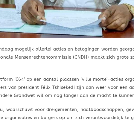
daag mogelijk allerlei acties en betogingen worden georg
ionale Mensenrechtencommissie (CNDH) maakt zich grote zo
atform ‘C64’ op een aantal plaatsen ‘ville morte’-acties or
s van president Félix Tshisekedi zijn dan weer voor een 
 andere Grondwet wil om nog langer aan de macht te kunnen
pu, waarschuwt voor dreigementen, haatboodschappen, gewe
ijke organisaties en burgers op om zich verantwoordelijk te