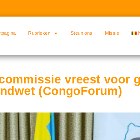
rtpagina
Rubrieken
Steun ons
Missie
ommissie vreest voor g
rondwet (CongoForum)