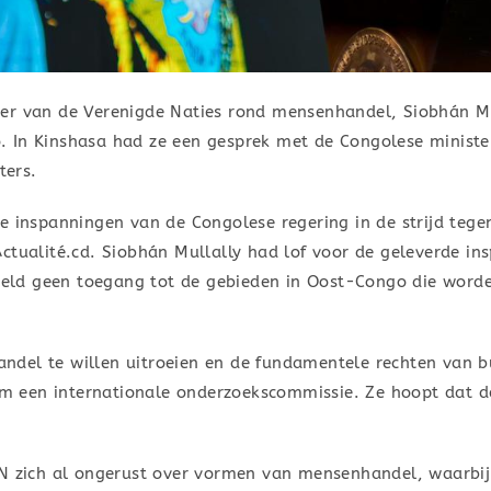
er van de Verenigde Naties rond mensenhandel, Siobhán Mul
 In Kinshasa had ze een gesprek met de Congolese ministe
ters.
de inspanningen van de Congolese regering in de strijd te
Actualité.cd. Siobhán Mullally had lof voor de geleverde 
beeld geen toegang tot de gebieden in Oost-Congo die word
del te willen uitroeien en de fundamentele rechten van b
 een internationale onderzoekscommissie. Ze hoopt dat d
VN zich al ongerust over vormen van mensenhandel, waarbij