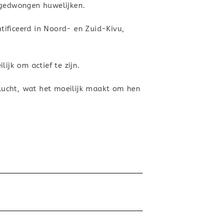
n gedwongen huwelijken.
tificeerd in Noord- en Zuid-Kivu,
ijk om actief te zijn.
lucht, wat het moeilijk maakt om hen