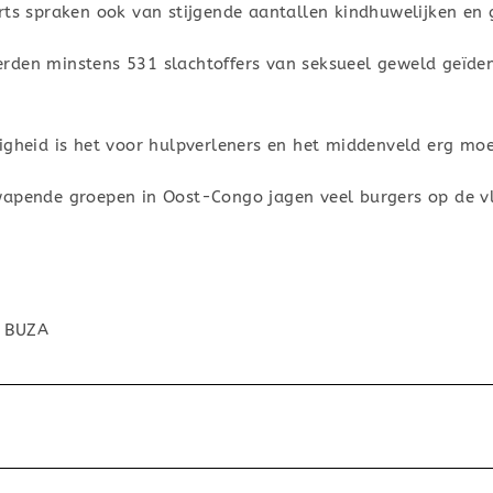
erts spraken ook van stijgende aantallen kindhuwelijken e
rden minstens 531 slachtoffers van seksueel geweld geïden
gheid is het voor hulpverleners en het middenveld erg moeil
wapende groepen in Oost-Congo jagen veel burgers op de v
. BUZA