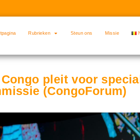
rtpagina
Rubrieken
Steun ons
Missie
Congo pleit voor specia
missie (CongoForum)