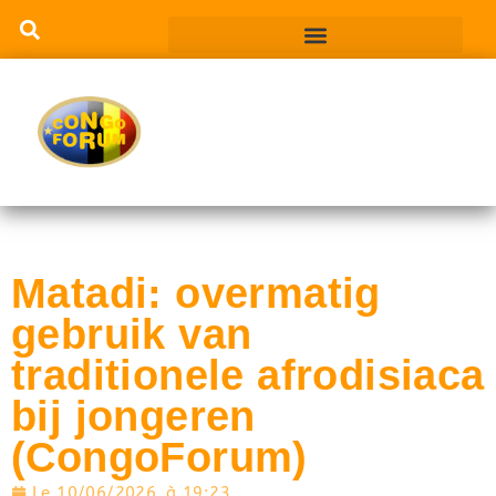
Matadi: overmatig
gebruik van
traditionele afrodisiaca
bij jongeren
(CongoForum)
Le
10/06/2026
à
19:23