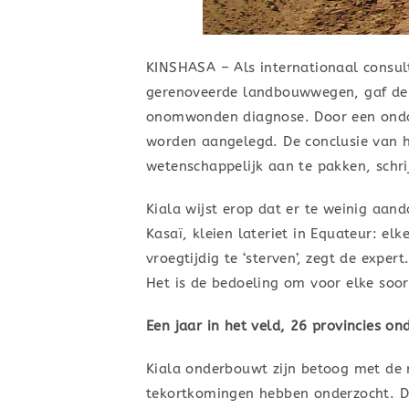
KINSHASA – Als internationaal consul
gerenoveerde landbouwwegen, gaf de e
onomwonden diagnose. Door een ondo
worden aangelegd. De conclusie van 
wetenschappelijk aan te pakken, schri
Kiala wijst erop dat er te weinig aan
Kasaï, kleien lateriet in Equateur: e
vroegtijdig te ‘sterven’, zegt de expe
Het is de bedoeling om voor elke soo
Een jaar in het veld, 26 provincies on
Kiala onderbouwt zijn betoog met de 
tekortkomingen hebben onderzocht. De 