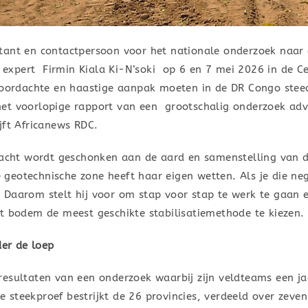
tant en contactpersoon voor het nationale onderzoek naar
xpert Firmin Kiala Ki-N’soki op 6 en 7 mei 2026 in de Cer
ordachte en haastige aanpak moeten in de DR Congo stee
het voorlopige rapport van een grootschalig onderzoek ad
jft Africanews RDC.
dacht wordt geschonken aan de aard en samenstelling van d
lke geotechnische zone heeft haar eigen wetten. Als je die 
rt. Daarom stelt hij voor om stap voor stap te werk te gaan
rt bodem de meest geschikte stabilisatiemethode te kiezen
der de loep
resultaten van een onderzoek waarbij zijn veldteams een j
steekproef bestrijkt de 26 provincies, verdeeld over zeven