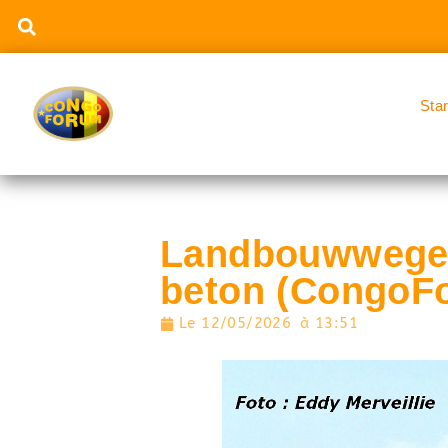
Sta
Landbouwwegen:
beton (CongoF
Le
12/05/2026
à
13:51