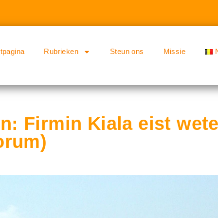
rtpagina
Rubrieken
Steun ons
Missie
 Firmin Kiala eist wet
orum)