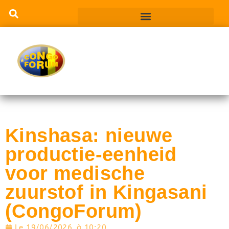
Kinshasa: nieuwe
productie-eenheid
voor medische
zuurstof in Kingasani
(CongoForum)
Le
19/06/2026
à
10:20