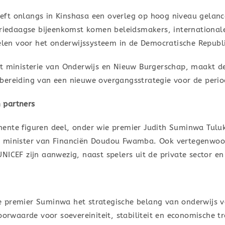
ft onlangs in Kinshasa een overleg op hoog niveau gelance
 driedaagse bijeenkomst komen beleidsmakers, internationa
pelen voor het onderwijssysteem in de Democratische Republi
et ministerie van Onderwijs en Nieuw Burgerschap, maakt de
bereiding van een nieuwe overgangsstrategie voor de peri
 partners
ente figuren deel, onder wie premier Judith Suminwa Tuluk
n minister van Financiën Doudou Fwamba. Ook vertegenwoor
NICEF zijn aanwezig, naast spelers uit de private sector en
 premier Suminwa het strategische belang van onderwijs voo
oorwaarde voor soevereiniteit, stabiliteit en economische tr