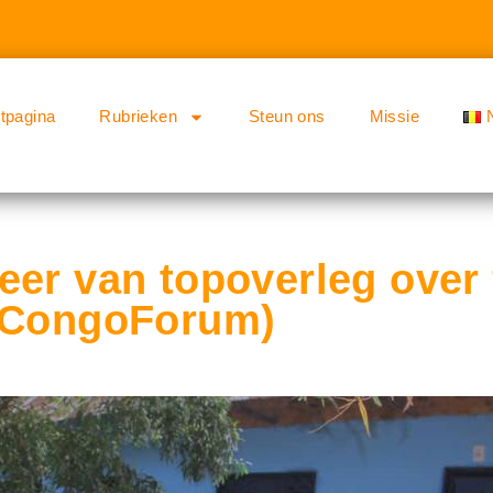
rtpagina
Rubrieken
Steun ons
Missie
er van topoverleg over 
 (CongoForum)