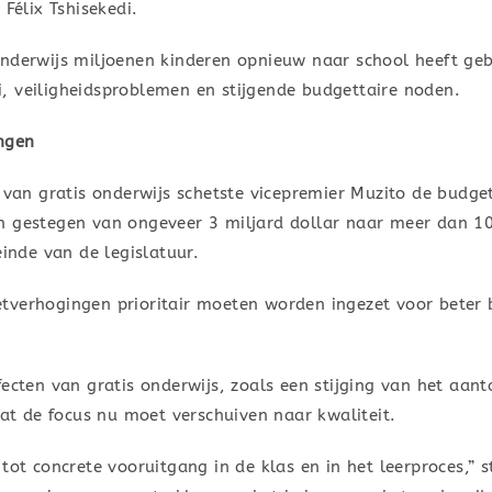
Félix Tshisekedi.
onderwijs miljoenen kinderen opnieuw naar school heeft geb
, veiligheidsproblemen en stijgende budgettaire noden.
ingen
g van gratis onderwijs schetste vicepremier Muzito de budget
n gestegen van ongeveer 3 miljard dollar naar meer dan 10
einde van de legislatuur.
tverhogingen prioritair moeten worden ingezet voor beter
fecten van gratis onderwijs, zoals een stijging van het aan
dat de focus nu moet verschuiven naar kwaliteit.
ot concrete vooruitgang in de klas en in het leerproces,” ste