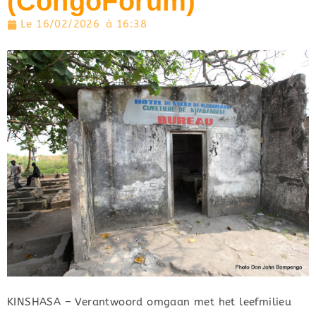
(CongoForum)
Le
16/02/2026
à
16:38
KINSHASA – Verantwoord omgaan met het leefmilieu