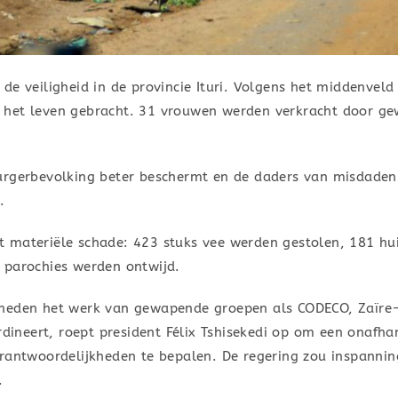
de veiligheid in de provincie Ituri. Volgens het middenveld 
 het leven gebracht. 31 vrouwen werden verkracht door g
urgerbevolking beter beschermt en de daders van misdaden
.
 materiële schade: 423 stuks vee werden gestolen, 181 hu
 parochies werden ontwijd.
dheden het werk van gewapende groepen als CODECO, Zaïre
rdineert, roept president Félix Tshisekedi op om een onafha
verantwoordelijkheden te bepalen. De regering zou inspan
.