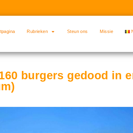
rtpagina
Rubrieken
Steun ons
Missie
n 160 burgers gedood in
um)