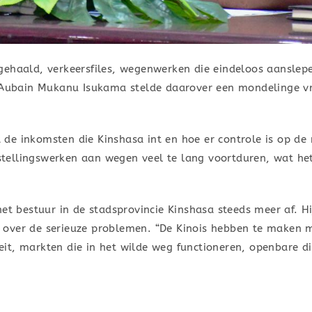
ehaald, verkeersfiles, wegenwerken die eindeloos aanslepen
é Aubain Mukanu Isukama stelde daarover een mondelinge v
de inkomsten die Kinshasa int en hoe er controle is op d
erstellingswerken aan wegen veel te lang voortduren, wat he
et bestuur in de stadsprovincie Kinshasa steeds meer af. Hi
over de serieuze problemen. “De Kinois hebben te maken me
iteit, markten die in het wilde weg functioneren, openbare d