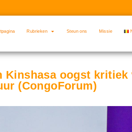
rtpagina
Rubrieken
Steun ons
Missie
 Kinshasa oogst kritie
uur (CongoForum)