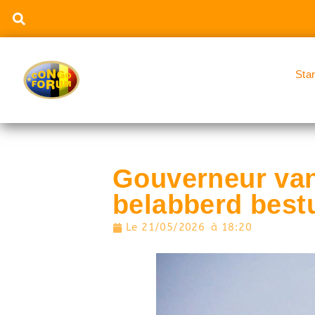
Sta
Gouverneur van
belabberd best
Le
21/05/2026
à
18:20