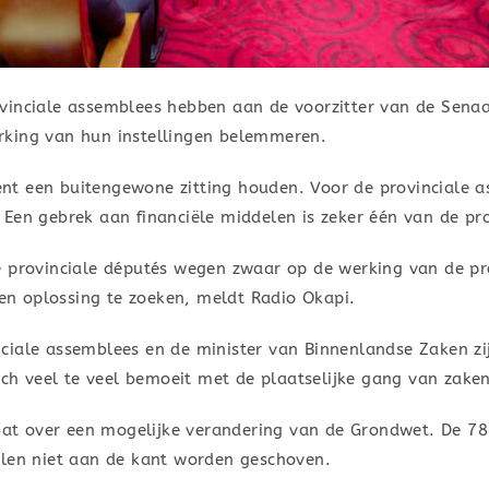
vinciale assemblees hebben aan de voorzitter van de Sena
rking van hun instellingen belemmeren.
t een buitengewone zitting houden. Voor de provinciale as
 Een gebrek aan financiële middelen is zeker één van de p
e provinciale députés wegen zwaar op de werking van de pro
n oplossing te zoeken, meldt Radio Okapi.
ciale assemblees en de minister van Binnenlandse Zaken zi
zich veel te veel bemoeit met de plaatselijke gang van zaken
ebat over een mogelijke verandering van de Grondwet. De 78
llen niet aan de kant worden geschoven.