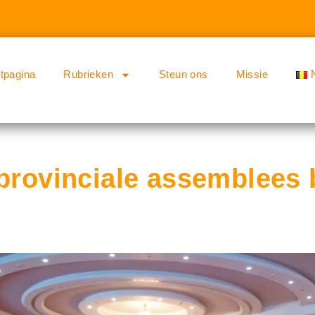
rtpagina
Rubrieken
Steun ons
Missie
 provinciale assemblees 