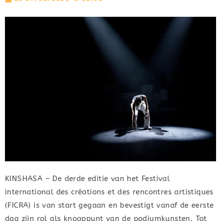
KINSHASA – De derde editie van het Festival
international des créations et des rencontres artistiques
(FICRA) is van start gegaan en bevestigt vanaf de eerste
dag zijn rol als knooppunt van de podiumkunsten. Tot