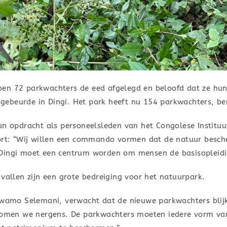
en 72 parkwachters de eed afgelegd en beloofd dat ze hun
ebeurde in Dingi. Het park heeft nu 154 parkwachters, ber
un opdracht als personeelsleden van het Congolese Institu
oort: “Wij willen een commando vormen dat de natuur besche
Dingi moet een centrum worden om mensen de basisopleiding
 vallen zijn een grote bedreiging voor het natuurpark.
awamo Selemani, verwacht dat de nieuwe parkwachters blijk
 komen we nergens. De parkwachters moeten iedere vorm van