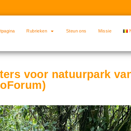
rtpagina
Rubrieken
Steun ons
Missie
ters voor natuurpark va
goForum)