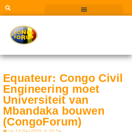
Equateur: Congo Civil
Engineering moet
Universiteit van
Mbandaka bouwen
(CongoForum)
Le
13/04/2026
à
10:54