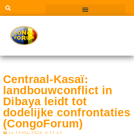
Centraal-Kasaï:
landbouwconflict in
Dibaya leidt tot
dodelijke confrontaties
(CongoForum)
Le
15/04/2026
à
11:41