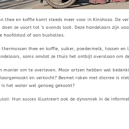
thee en koffie komt steeds meer voor in Kinshasa. De ver
doen ze voort tot ’s avonds laat. Deze handelaars zijn vaa
e hoofdstad of aan bushaltes.
hermossen thee en koffie, suiker, poedermelk, tassen en le
handelaars, soms omdat ze thuis het ontbijt overslaan om de
een manier om te overleven. Maar artsen hebben wel bedenk
aargemaakt en verkocht? Besmet raken met diarree is nie
. Is het water wel genoeg gekookt?
lair. Hun succes illustreert ook de dynamiek in de informel