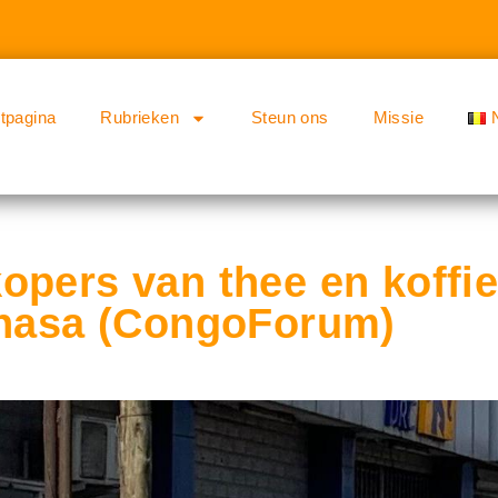
rtpagina
Rubrieken
Steun ons
Missie
opers van thee en koffi
shasa (CongoForum)