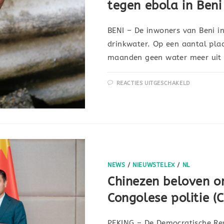
tegen ebola in Ben
BENI – De inwoners van Beni 
drinkwater. Op een aantal plaa
maanden geen water meer uit
REACTIES UITGESCHAKELD
NEWS
/
NIEUWSTELEX
/
NL
Chinezen beloven o
Congolese politie 
PEKING – De Democratische Re