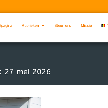
rtpagina
Rubrieken
Steun ons
Missie
n: 27 mei 2026