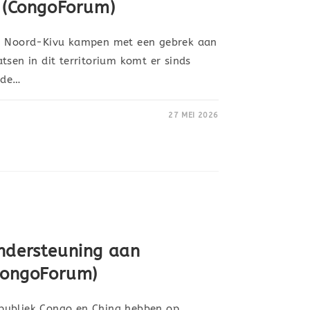
i (CongoForum)
in Noord-Kivu kampen met een gebrek aan
tsen in dit territorium komt er sinds
 de…
27 MEI 2026
ndersteuning aan
(CongoForum)
publiek Congo en China hebben op