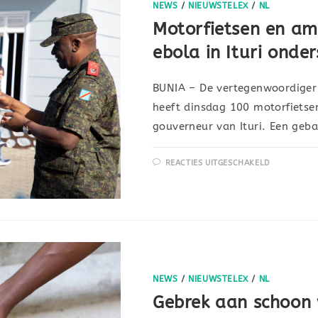
NEWS
/
NIEUWSTELEX
/
NL
Motorfietsen en a
ebola in Ituri ond
BUNIA – De vertegenwoordiger 
heeft dinsdag 100 motorfietse
gouverneur van Ituri. Een geb
REACTIES UITGESCHAKELD
NEWS
/
NIEUWSTELEX
/
NL
Gebrek aan schoon w