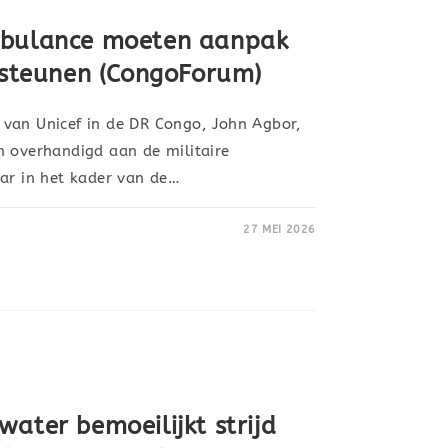
mbulance moeten aanpak
ersteunen (CongoForum)
van Unicef in de DR Congo, John Agbor,
n overhandigd aan de militaire
aar in het kader van de…
27 MEI 2026
ater bemoeilijkt strijd