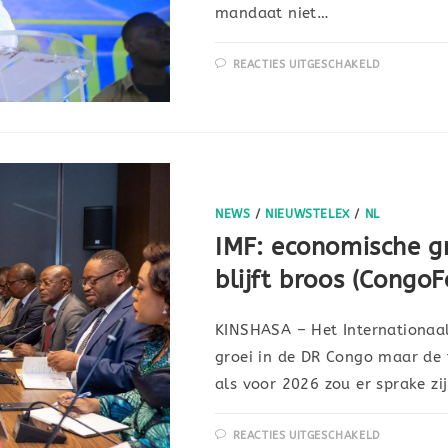
mandaat niet…
REACTIES UITGESCHAKELD
NEWS
/
NIEUWSTELEX
/
NL
IMF: economische gr
blijft broos (Congo
KINSHASA – Het Internationaal
groei in de DR Congo maar de t
als voor 2026 zou er sprake zi
REACTIES UITGESCHAKELD