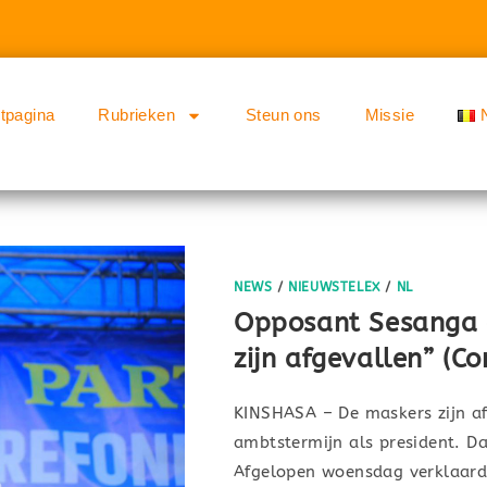
rtpagina
Rubrieken
Steun ons
Missie
NEWS
/
NIEUWSTELEX
/
NL
Opposant Sesanga o
zijn afgevallen” (C
KINSHASA – De maskers zijn af
ambtstermijn als president. D
Afgelopen woensdag verklaarde 