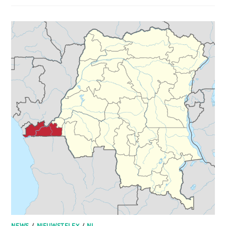
NEWS
/
NIEUWSTELEX
/
NL