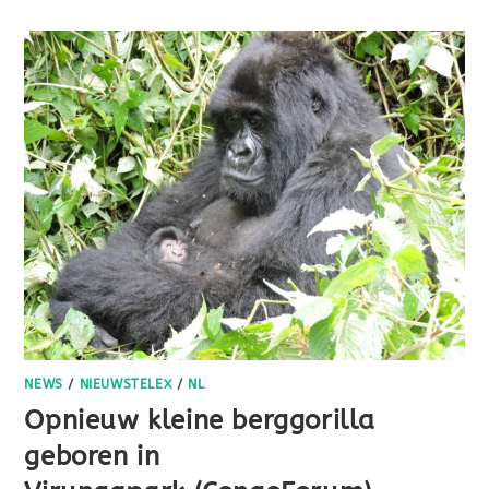
NEWS
/
NIEUWSTELEX
/
NL
Opnieuw kleine berggorilla
geboren in