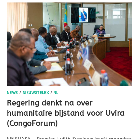
NEWS
/
NIEUWSTELEX
/
NL
Regering denkt na over
humanitaire bijstand voor Uvira
(CongoForum)
KINSHASA – Premier Judith Suminwa heeft maandag