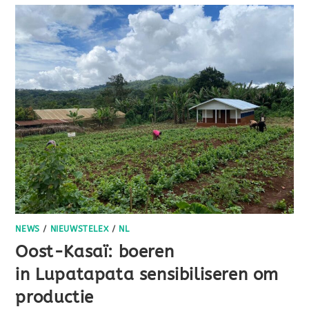
NEWS
/
NIEUWSTELEX
/
NL
Oost-Kasaï: boeren
in Lupatapata sensibiliseren om
productie