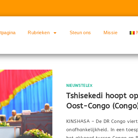
rtpagina
Rubrieken
Steun ons
Missie
NIEUWSTELEX
Tshisekedi hoopt op
Oost-Congo (Congo
KINSHASA – De DR Congo viert
onafhankelijkheid. In een toesp
het akkoord tussen Congo en 