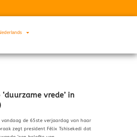
Nederlands
 ‘duurzame vrede’ in
)
 vandaag de 65ste verjaardag van haar
raak zegt president Félix Tshisekedi dat
Rwanda ‘een belofte van…