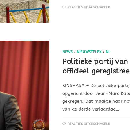
REACTIES UITGESCHAKELD
NEWS
/
NIEUWSTELEX
/
NL
Politieke partij v
officieel geregistr
KINSHASA – De politieke partij
opgericht door Jean-Marc Kabun
gekregen. Dat maakte haar nat
van de derde verjaardag…
REACTIES UITGESCHAKELD