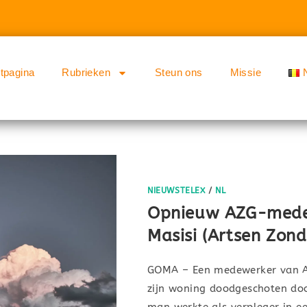
rtpagina
Rubrieken
Steun ons
Missie
NIEUWSTELEX
/
NL
Opnieuw AZG-mede
Masisi (Artsen Zond
GOMA – Een medewerker van Ar
zijn woning doodgeschoten do
man werkte als verpleger in e