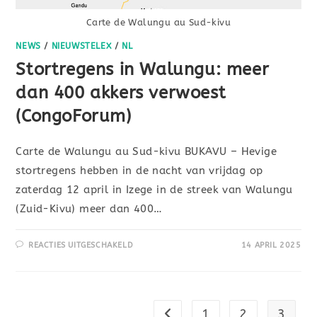
Carte de Walungu au Sud-kivu
NEWS
/
NIEUWSTELEX
/
NL
Stortregens in Walungu: meer
dan 400 akkers verwoest
(CongoForum)
Carte de Walungu au Sud-kivu BUKAVU – Hevige
stortregens hebben in de nacht van vrijdag op
zaterdag 12 april in Izege in de streek van Walungu
(Zuid-Kivu) meer dan 400…
REACTIES UITGESCHAKELD
14 APRIL 2025
1
2
3