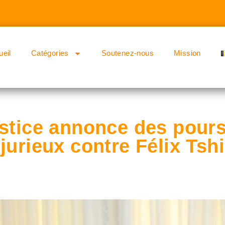
ueil
Catégories
Soutenez-nous
Mission
ustice annonce des pours
jurieux contre Félix Tsh