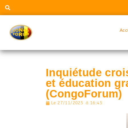
Acc
Inquiétude croi
et éducation g
(CongoForum)
Le
27/11/2025
à
16:45