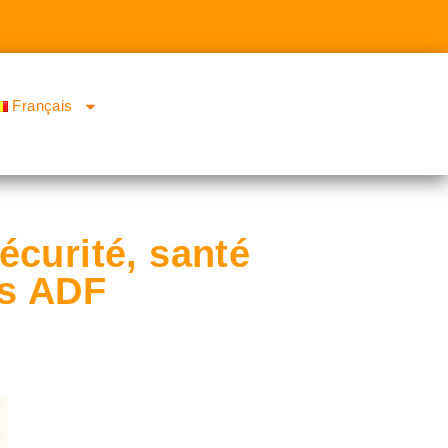
Français
écurité, santé
es ADF