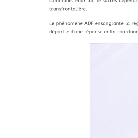
commune. Pour lui, le succès dépendr
transfrontalière.
​Le phénomène ADF ensanglante la rég
départ » d’une réponse enfin coordonn