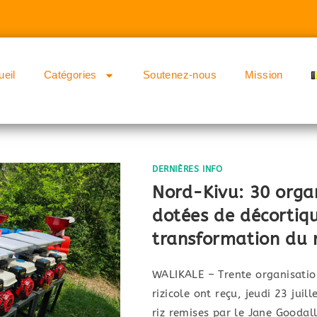
ueil
Catégories
Soutenez-nous
Mission
DERNIÈRES INFO
Nord-Kivu: 30 orga
dotées de décortiq
transformation du 
WALIKALE – Trente organisation
rizicole ont reçu, jeudi 23 jui
riz remises par le Jane Goodall