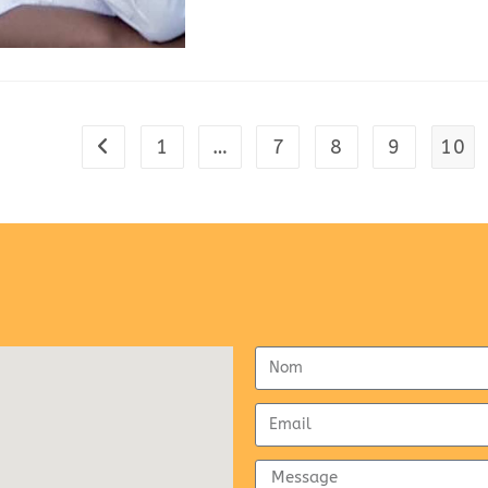
1
…
7
8
9
10