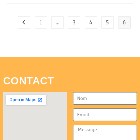
1
…
3
4
5
6
CONTACT