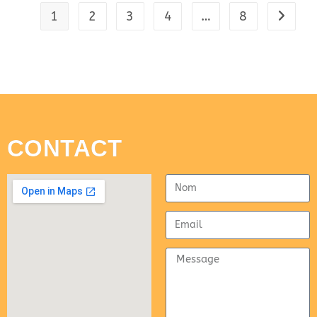
1
2
3
4
…
8
CONTACT