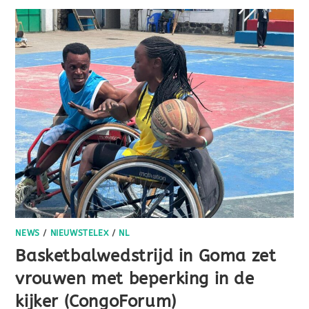
NEWS
/
NIEUWSTELEX
/
NL
Basketbalwedstrijd in Goma zet
vrouwen met beperking in de
kijker (CongoForum)