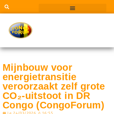
Mijnbouw voor
energietransitie
veroorzaakt zelf grote
CO₂-uitstoot in DR
Congo (CongoForum)
Le
24/03/2026
à
16:55