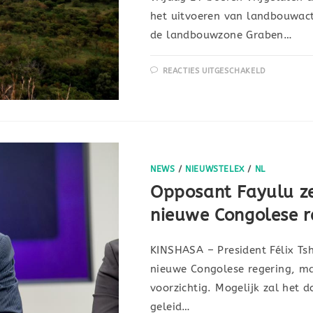
het uitvoeren van landbouwacti
de landbouwzone Graben…
REACTIES UITGESCHAKELD
NEWS
/
NIEUWSTELEX
/
NL
Opposant Fayulu ze
nieuwe Congolese r
KINSHASA – President Félix Ts
nieuwe Congolese regering, m
voorzichtig. Mogelijk zal het d
geleid…