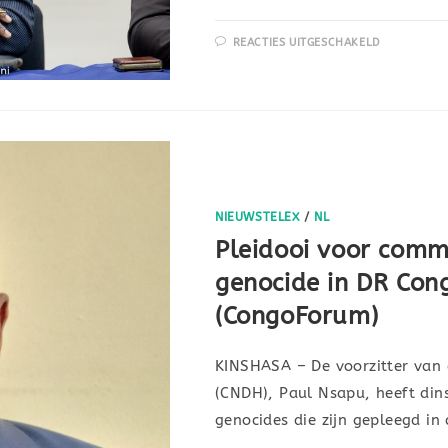
REACTIES UITGESCHAKELD
NIEUWSTELEX
/
NL
Pleidooi voor comm
genocide in DR Con
(CongoForum)
KINSHASA – De voorzitter van
(CNDH), Paul Nsapu, heeft di
genocides die zijn gepleegd i