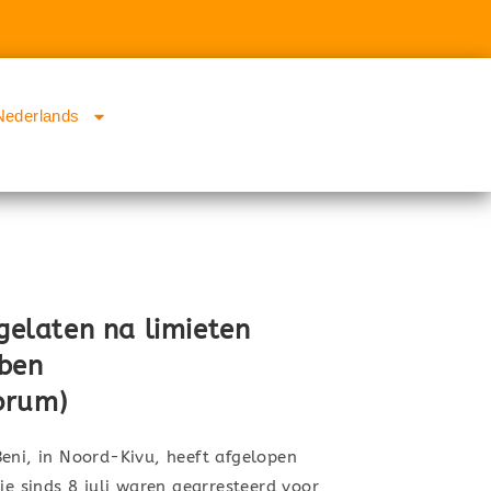
Nederlands
jgelaten na limieten
bben
orum)
eni, in Noord-Kivu, heeft afgelopen
ie sinds 8 juli waren gearresteerd voor