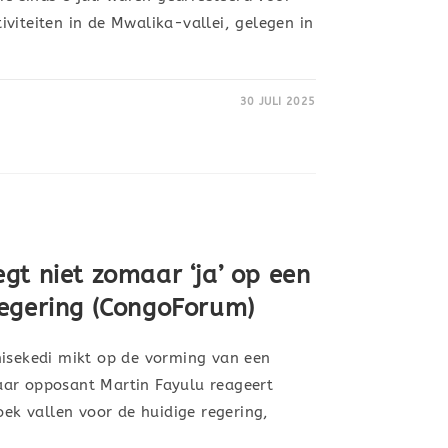
viteiten in de Mwalika-vallei, gelegen in
30 JULI 2025
gt niet zomaar ‘ja’ op een
egering (CongoForum)
hisekedi mikt op de vorming van een
aar opposant Martin Fayulu reageert
oek vallen voor de huidige regering,