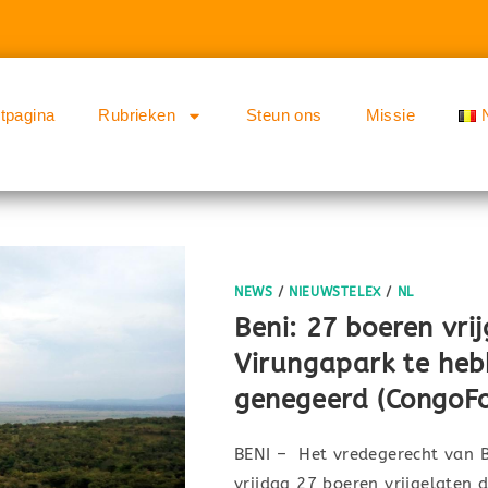
rtpagina
Rubrieken
Steun ons
Missie
NEWS
/
NIEUWSTELEX
/
NL
Beni: 27 boeren vri
Virungapark te he
genegeerd (CongoF
BENI – Het vredegerecht van B
vrijdag 27 boeren vrijgelaten d