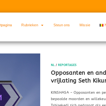
rtpagina
Rubrieken
Steun ons
Missie
NL
/
REPORTAGES
Opposanten en and
vrijlating Seth Kik
KINSHASA – Opposanten en per
bepaalde moorden en willekeuri
Tshisekedi zich gedraagt als ee