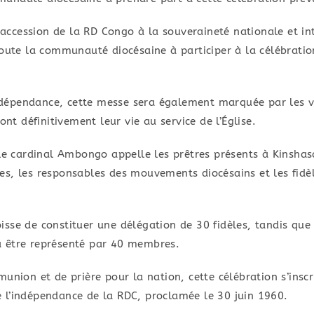
l’accession de la RD Congo à la souveraineté nationale et i
toute la communauté diocésaine à participer à la célébratio
épendance, cette messe sera également marquée par les vœ
ont définitivement leur vie au service de l’Église.
le cardinal Ambongo appelle les prêtres présents à Kinshasa
s, les responsables des mouvements diocésains et les fidèl
isse de constituer une délégation de 30 fidèles, tandis qu
a être représenté par 40 membres.
n et de prière pour la nation, cette célébration s’inscrit
 l’indépendance de la RDC, proclamée le 30 juin 1960.