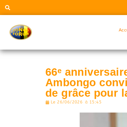
Acc
66ᵉ anniversair
Ambongo convie
de grâce pour l
Le
26/06/2026
à
15:45